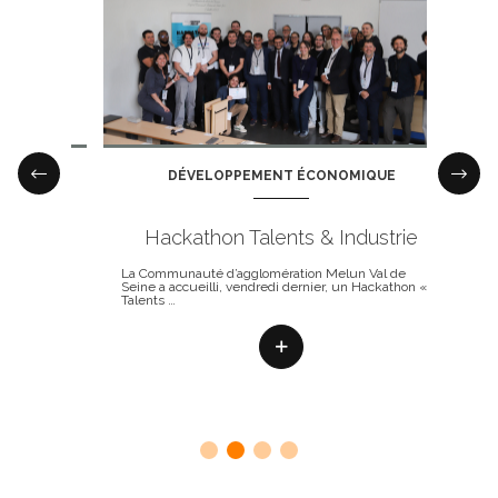
DÉVELOPPEMENT ÉCONOMIQUE
re
Hackathon Talents & Industrie
Le 
tion
La Communauté d’agglomération Melun Val de
Seine a accueilli, vendredi dernier, un Hackathon «
Mon ag
Talents …
Vous 
en
n …